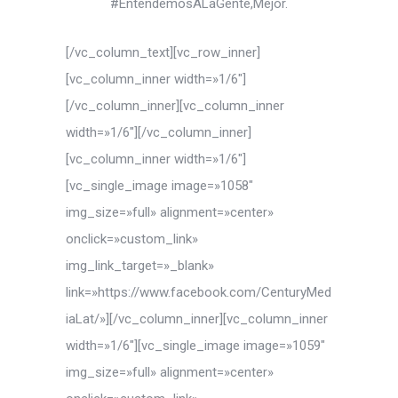
#EntendemosALaGente,Mejor.
[/vc_column_text][vc_row_inner]
[vc_column_inner width=»1/6″]
[/vc_column_inner][vc_column_inner
width=»1/6″][/vc_column_inner]
[vc_column_inner width=»1/6″]
[vc_single_image image=»1058″
img_size=»full» alignment=»center»
onclick=»custom_link»
img_link_target=»_blank»
link=»https://www.facebook.com/CenturyMed
iaLat/»][/vc_column_inner][vc_column_inner
width=»1/6″][vc_single_image image=»1059″
img_size=»full» alignment=»center»