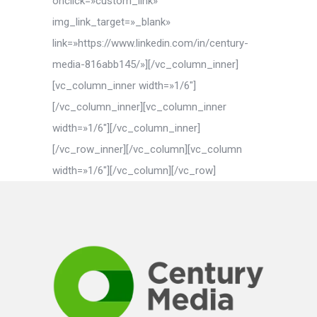
onclick=»custom_link»
img_link_target=»_blank»
link=»https://www.linkedin.com/in/century-
media-816abb145/»][/vc_column_inner]
[vc_column_inner width=»1/6″]
[/vc_column_inner][vc_column_inner
width=»1/6″][/vc_column_inner]
[/vc_row_inner][/vc_column][vc_column
width=»1/6″][/vc_column][/vc_row]