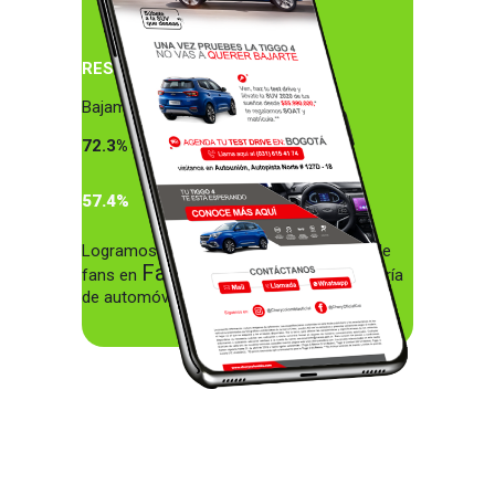
RESULTADOS:
Bajamos el rebote de
72.3% a
57.4%
Logramos ser los primeros en cantidad de
Facebook
fans en
dentro de la categoría
de automóviles chinos en Colombia.