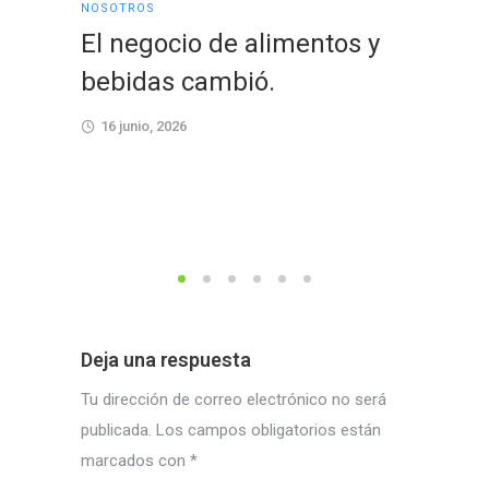
NOSOTROS
NOSOTRO
El negocio de alimentos y
Cerra
bebidas cambió.
coraz
conex
16 junio, 2026
una n
confi
23 dici
Deja una respuesta
Tu dirección de correo electrónico no será
publicada.
Los campos obligatorios están
marcados con
*