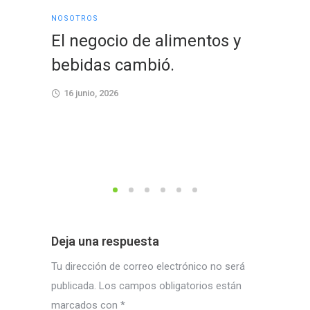
NOSOTROS
NOSOTRO
El negocio de alimentos y
Cerra
bebidas cambió.
coraz
conex
16 junio, 2026
una n
confi
23 dici
Deja una respuesta
Tu dirección de correo electrónico no será
publicada.
Los campos obligatorios están
marcados con
*