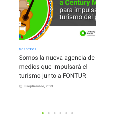
NOSOTROS
NOSOTRO
Somos la nueva agencia de
Fondo
medios que impulsará el
Fidupr
turismo junto a FONTUR
Centu
agenc
8 septiembre, 2023
6 septi