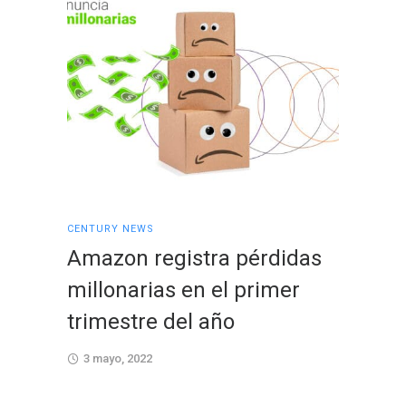
CENTURY NEWS
CENTURY 
Amazon registra pérdidas
Centu
millonarias en el primer
EAN p
trimestre del año
conex
3 mayo, 2022
26 abril