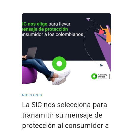
NOSOTROS
NOSOTRO
La SIC nos selecciona para
Una n
transmitir su mensaje de
suma 
protección al consumidor a
Medi