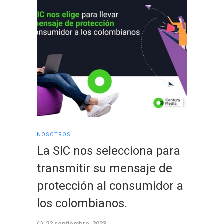
NOSOTROS
NOSOTRO
La SIC nos selecciona para
Una n
transmitir su mensaje de
suma 
protección al consumidor a
Medi
los colombianos.
15 sept
22 septiembre, 2023