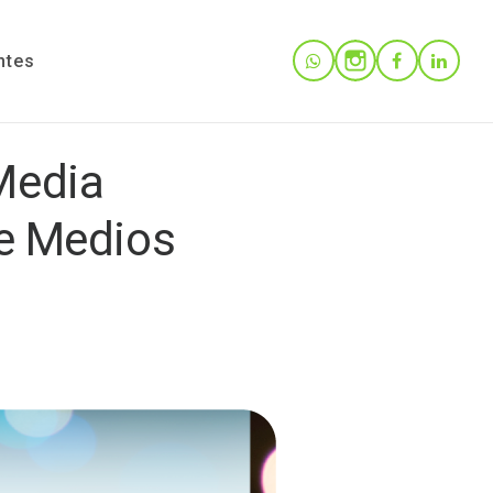
ntes
Media
e Medios