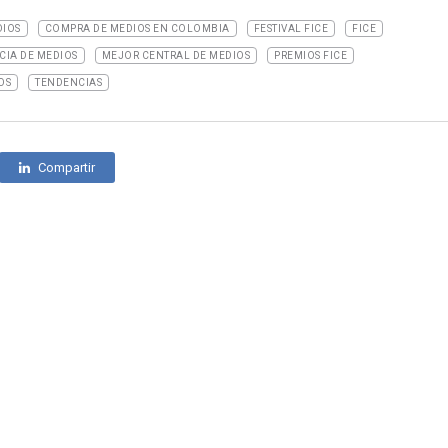
DIOS
COMPRA DE MEDIOS EN COLOMBIA
FESTIVAL FICE
FICE
IA DE MEDIOS
MEJOR CENTRAL DE MEDIOS
PREMIOS FICE
OS
TENDENCIAS
Compartir