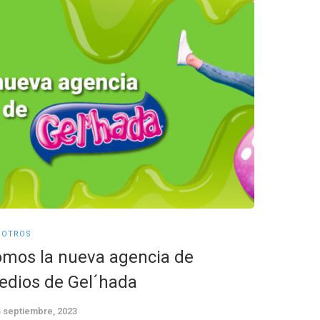
SOTROS
NOSOTROS
mos la nueva agencia de
San Jor
dios de Gel´hada
Centur
5 septiembre, 2023
14 agosto,