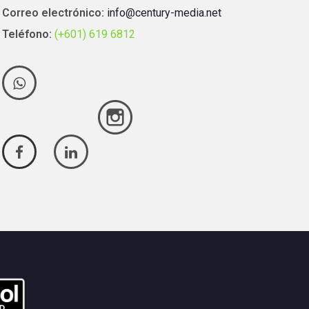
Correo electrónico:
info@century-media.net
Teléfono:
(+601) 619 6812