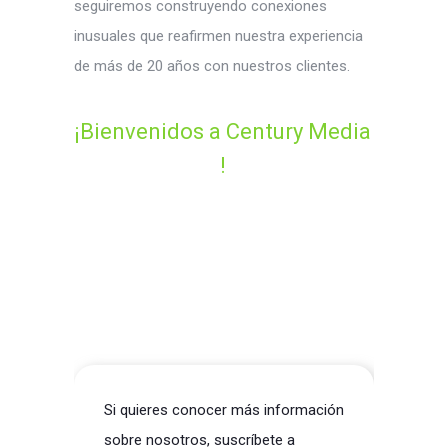
seguiremos construyendo conexiones
inusuales que reafirmen nuestra experiencia
de más de 20 años con nuestros clientes.
¡
B
i
e
n
v
e
n
i
d
o
s
a
C
e
n
t
u
r
y
M
e
d
i
a
!
Si quieres conocer más información
sobre nosotros, suscríbete a