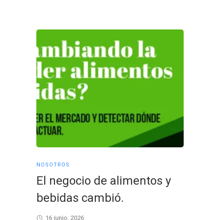
NOSOTROS
NOSOTRO
El negocio de alimentos y
Cerra
bebidas cambió.
coraz
conex
16 junio, 2026