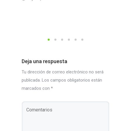
una n
confi
23 dici
Deja una respuesta
Tu dirección de correo electrónico no será
publicada.
Los campos obligatorios están
marcados con
*