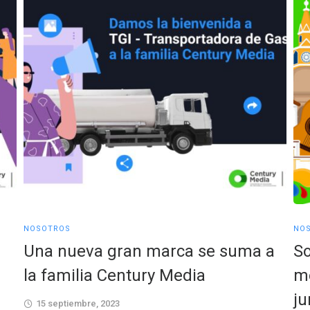
NOSOTROS
NO
Una nueva gran marca se suma a
So
la familia Century Media
me
j
15 septiembre, 2023