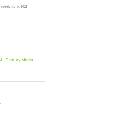
8 septiembre, 2023
6 septiemb
M - Century Media -
*