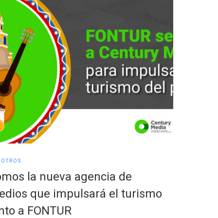
SOTROS
NOSOTROS
mos la nueva agencia de
Fondo C
dios que impulsará el turismo
Fidupre
unto a FONTUR
Media 