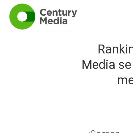
Rankin
Media se 
me