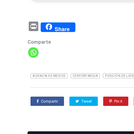
Pr
Share
in
Comparte
t
AGENCIA DE MEDIOS
CENTURY MEDIA
POSICIÓN DE LID
Compartir
Tweet
Pin it