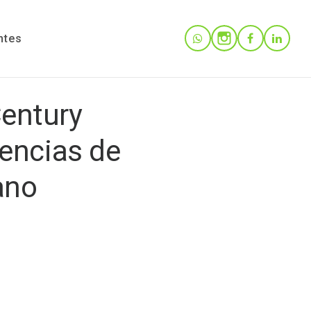
ntes
Century
gencias de
ano