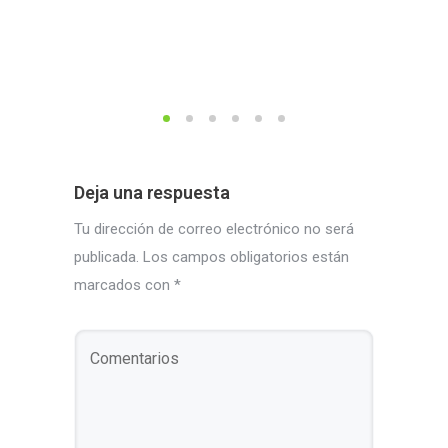
una n
confi
23 dici
Deja una respuesta
Tu dirección de correo electrónico no será
publicada.
Los campos obligatorios están
marcados con
*