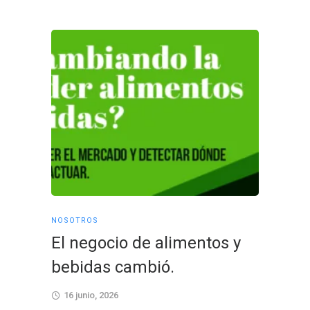
NOSOTROS
NOSOTRO
El negocio de alimentos y
Cerra
bebidas cambió.
coraz
conex
16 junio, 2026