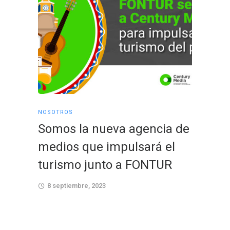
NOSOTROS
NOSOTRO
Somos la nueva agencia de
Fondo
medios que impulsará el
Fidupr
turismo junto a FONTUR
Centu
agenc
8 septiembre, 2023
6 septi