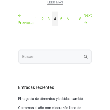
LEER MÁS
Paginación
←
Next
1
2
3
4
5
6
…
8
Previous
→
de
entradas
Entradas recientes
El negocio de alimentos y bebidas cambió.
Cerramos el año con el corazón lleno de