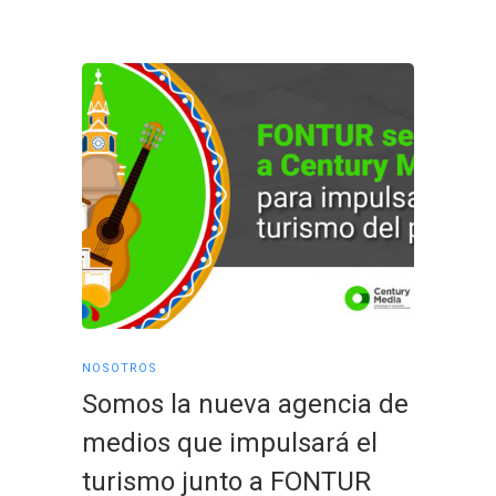
NOSOTROS
ACTUALID
Somos la nueva agencia de
Conoz
medios que impulsará el
tende
turismo junto a FONTUR
publi