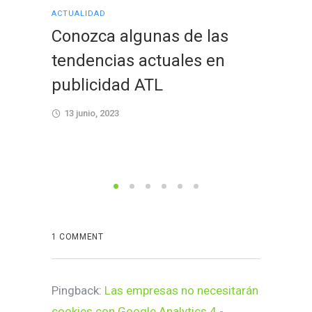
ACTUALIDAD
ACTUALID
Conozca algunas de las
Aprov
tendencias actuales en
event
publicidad ATL
impul
13 junio, 2023
28 febr
1 COMMENT
Pingback:
Las empresas no necesitarán
cookies con Google Analytics 4 -