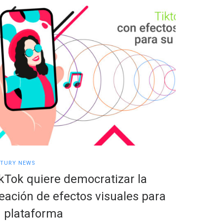
TURY NEWS
CENTURY NE
kTok quiere democratizar la
Centur
eación de efectos visuales para
signifi
 plataforma
genera