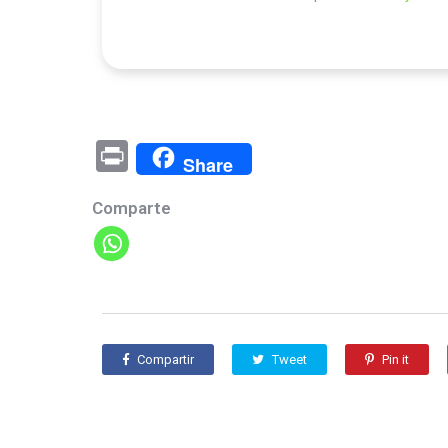
Pr
Share
in
Comparte
t
Compartir
Tweet
Pin it