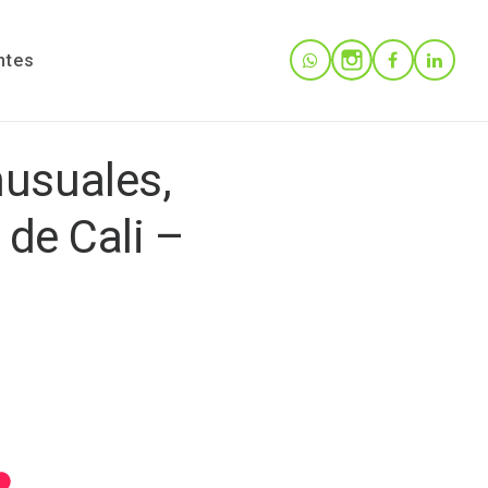
ntes
usuales,
 de Cali –