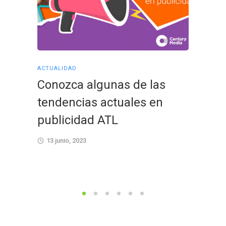
ACTUALIDAD
ACTUALID
Conozca algunas de las
Aprov
tendencias actuales en
event
publicidad ATL
impul
13 junio, 2023
28 febr