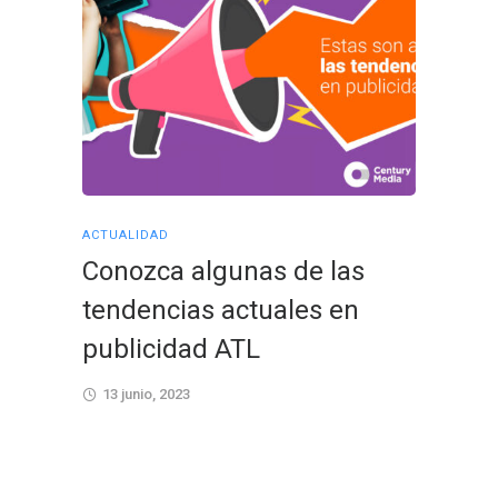
ACTUALIDAD
ACTUALID
Conozca algunas de las
Aprov
tendencias actuales en
event
publicidad ATL
impul
13 junio, 2023
28 febr