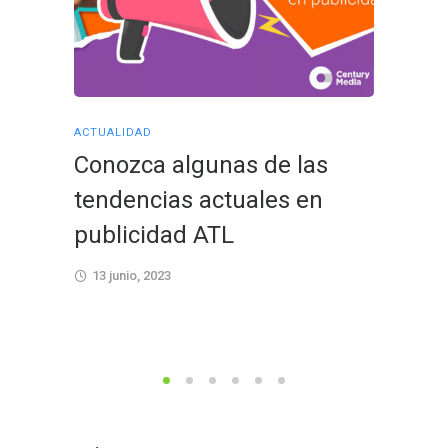
ACTUALIDAD
ACTUALID
Conozca algunas de las
Aprov
tendencias actuales en
event
publicidad ATL
impul
13 junio, 2023
28 febr