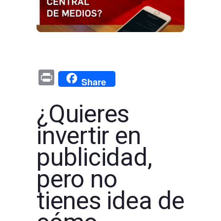
Pr
Share
in
¿Quieres
t
invertir en
publicidad,
pero no
tienes idea de