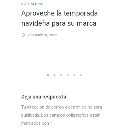
ACTUALIDAD
TECNOLOG
Aproveche la temporada
Conoz
navideña para su marca
es la
medio
9 diciembre, 2022
actua
19 octu
Deja una respuesta
Tu dirección de correo electrónico no será
publicada.
Los campos obligatorios están
marcados con
*